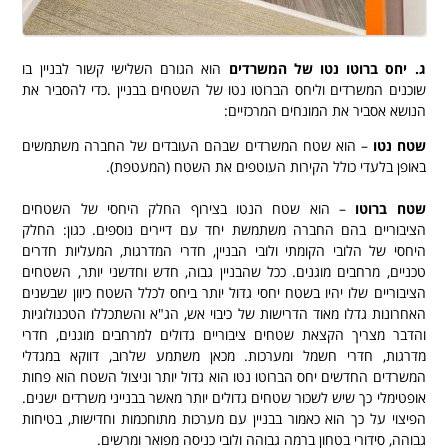
ג. יחס ברוטו נטו של המשרדים
הוא הגורם השלישי קשור לבניין בו
שוכנים המשרדים וליחס הברוטו נטו של השטחים בבניין .כדי להסביר את
הנושא אסביר את המונחים המרכזיים:
שטח נטו
– הוא שטח המשרדים שבהם העובדים של החברה משתמשים
באופן בלעדי כולל הקירות העוטפים את השטח (המעטפת).
.
שטח ברוטו
– הוא שטח הנטו בצירוף החלק היחסי של השטחים
הציבוריים בהם החברה משתמשת יחד עם דיירים נוספים. כגון: החלק
היחסי של הלובי הקומתי ולובי הבניין, חדרי המדרגות, המעליות חדרים
טכניים, מרחבים מוגנים. ככל שהבניין גבוה, חדש וחדשני יותר, השטחים
הציבוריים שלו יהיו בשטח יחסי גדול יותר ביחס לכלל השטח כיוון שבשנים
האחרונות גדלו מאוד הדרישות של כיבוי אש, הג"א והשתכללו הטכנולוגיות
והדבר מצריך הקצאת שטחים ציבוריים גדולים למרחבים מוגנים, חדרי
מדרגות, חדרי חשמל ומערכות. מכאן משתמע שלרוב, דווקא במגדלי
המשרדים החדשים יחס הברוטו נטו הוא גדול יותר וניצול השטח הוא פחות
אופטימלי כך שיש לשכור שטחים גדולים יותר מאשר בבנייני משרדים ישנים.
הפיצוי על כך הוא כאמור בבניין עם מערכות מתוחכמות וחדישות, בטיחות
גבוהה, סידורי בטחון ברמה גבוהה ולובי כניסה מפואר ומרשים.