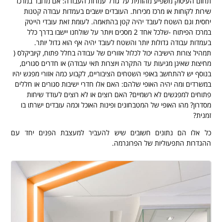
תחום העיסוק משפיע מהותית על גודל עמדות העבודה: אם מדובר במרכז
שירות לקוחות או מרכז מכירות. העובדים יושבים בעמדות עבודה קטנות
יחסית וגם השטח לעובד יהיה קטן בהתאמה. לעומת זאת עובדי הייטק
במרכז הפיתוח -שלכל אחד 2 מסכים ויותר על שולחנו יישבו בדרך כלל
בעמדות עבודה גדולות יותר והשטח לעובד יהיה אף הוא גדול יותר.
תמהיל צורות הישיבה יכול לכלול אזורים של עבודה בחלל פתוח, קיוביקלס (
מחיצות שאינן מגיעות עד התקרה ויוצרות תאי עבודה) או חדרים סגורים,
בנוסף יש להתחשב באופי השטחים הציבוריים, לקבוע כמה אזורי מפגש יהיו
במשרדים ומה יהיה האופי שלהם: האם אלו חדרי ישיבות סגורים או חללים
פתוחים למפגשים לא רשמיים? האם רוצים או לא רוצים לעודד שיחות
מסדרון? מהו האופי של המטבחונים ופינות האוכל וכמה עובדים ישרתו בו
זמנית?
כל אלו הם נתונים חשובים שיש להעביר למעצבת הפנים יחד עם
ההגדרות התפעוליות של הפרוגרמה.