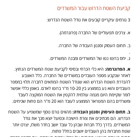
קביעת השטח הדרוש עבור המשרדים
3 גורמים עיקריים קובעים את גודל השטח הנדרש:
.
א. צרכים תפעוליים של החברה (פרוגרמה).
.
ב. תחום העסוק וסגנון העבודה של החברה.
.
ג. יחס ברוטו נטו של המשרדים ומבנה המשרדים.
א. הפרוגרמה:
היא כלי הכרחי ובסיסי לקביעת שטח המשרדים הנחוץ.
לאחר שנקבע מספר העובדים במשרדים של החברה. כלל האצבע
להגדרת השטח הנדרש הוא שגודל השטח המתאים לחברה תלוי במספר
העובדים והוא נע בממוצע בין 10-20 מ"ר ברוטו לאדם. באופן כללי אפשר
לומר שקיימת היום מגמה עולמית להקטין את השטח המוקצה לעובד
ומשרדים בהם המטראז' הממוצע לעובד הוא 20 מ"ר הם פחות שכיחים.
ב. תחום העיסוק וסגנון העבודה:
מהווים גורם נוסף שמשפיע על השטח
הנדרש. הם מכתיבים את צורת הישיבה וכפועל יוצא מכך את גודל
המשרדים. בדרך כלל חברות שבהן כל עובד יושב בחדר משלו, יצרכו יותר
שטח מחברות בהן העובדים יושבים בחלל פתוח.