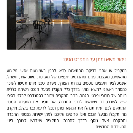
ניהול משא ומתן על המפרט הטכני
במקביל או אחרי בדיקת ההתאמה כדאי להכין באמצעות אנשי מקצוע
מתאימים, מעצבת פנים ומהנדסים יועצים של מערכות מיזוג אויר, חשמל,
אינסטלציה ויועצים נוספים במידת הצורך, מפרט טכני אותו תגישו לשוכר
כמסמך ראשוני למשא ומתן. בדרך כלל תקבלו מבעל הנכס רשימה כללית
ביותר של חומרי ופרטי הגמר. ברוב המקרים מדובר בסטנדרט קבלני בסיסי
שיש לשדרג כדי שיתאים לדרכי החברה. אם תכינו את המפרט הטכני
המתאים לכם ועליו תנהלו את המשא ומתן תוכלו לדעת כבר בשלב מוקדם
מה תקבלו מבעל הנכס ואלו פריטים עליכם לממן ישירות מכספי החברה
ותתקרבו צעד נוסף בדרך להבנת התקציב שיידרש לצורך בינוי
המשרדים החדשים.