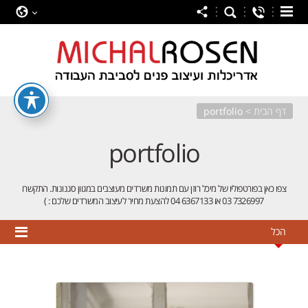
04-6367133
03-7326997
דף הבית
>
portfolio
portfolio
צפו כאן בפורטפוליו של מיכל רוזן עם תמונות משרדים מעוצבים במגוון סגנונות. התקשרו
7326997 03 או 6367133 04 להצעת מחיר לעיצוב המשרדים שלכם : )
הכל