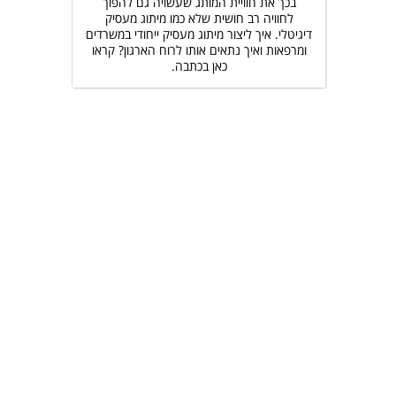
בכך את חוויית המותג שעשויה גם להפוך
לחוויה רב חושית שלא כמו מיתוג מעסיק
דיגיטלי. איך ליצור מיתוג מעסיק ייחודי במשרדים
ומרפאות ואיך נתאים אותו לרוח הארגון? קראו
כאן בכתבה.