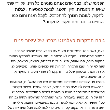
הפנימי שלנו. כבני אדם אנחנו מונעים כל חיינו על ידי שתי
שאיפות מנוגדות, היין והיאנג: לצאת למסעות , לגלות
ולחקור, לעומת הצורך להתכרבל, לקבל הגנה וחום כמו
כשהיינו ברחם. ומה הקשר לתקרות?
גובה התקרות כאלמנט מרכזי של עיצוב פנים
פעם, כשהיה לנו קשר זורם ורציף עם הטבע היינו יוצאים למרחב
הפתוח למסעותינו ותקרה לא הייתה קיימת. כשרצינו להחליף כוחות
במקום מוכר, חם ואוהב, היינו חוזרים לבקתה, לאיגלו, למערה, מה
שזה לא יהיה, שבו התקרה והקירות היו עוטפים אותנו ומעניקים לנו
את תחושת הביטחון שכל כך הזדקקנו לה אחרי מסע הרפתקני או
סתם שיטוט ביער.
בימינו אנו עובדים במשרדים ומשחזרים שם את התגליות, המסעות
וההישגים שהיו לנו פעם בחיק הטבע, בצורה אחרת. עיצוב תקרות
למשרדים אמור לספק חוויה מותאמת לחיים המודרניים. בתרחיש
הזה של היום, כשאנו בעבודה, נרצה שהתקרה שמעלינו תהיה גבוהה
ככל האפשר או לא קיימת לכאורה, כמו כשיוצאים החוצה. אולי פה
ושם נרצה חדר או מקום קטן וחמים כדי לנוח לרגע אבל האנרגיות של