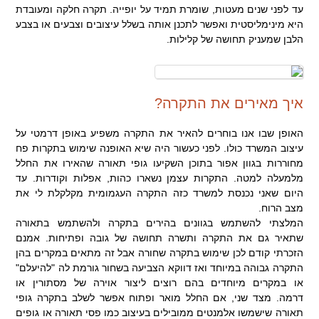
עד לפני שנים מעטות, שומרת תמיד על יופייה. תקרה חלקה ומעובדת
היא מינימליסטית ואפשר לתכנן אותה בשלל עיצובים וצבעים או בצבע
הלבן שמעניק תחושה של קלילות.
איך מאירים את התקרה?
האופן שבו אנו בוחרים להאיר את התקרה משפיע באופן דרמטי על
עיצוב המשרד כולו. לפני כעשור היה שיא האופנה שימוש בתקרות פח
מחוררות בגוון אפור בתוכן השקיעו גופי תאורה שהאירו את החלל
מלמעלה למטה. התקרות עצמן נשארו כהות, אפלות וקודרות. עד
היום שאני נכנסת למשרד כזה התקרה העגמומית מקלקלת לי את
מצב הרוח.
המלצתי להשתמש בגוונים בהירים בתקרה ולהשתמש בתאורה
שתאיר גם את התקרה ותשרה תחושה של גובה ופתיחות. אמנם
הזכרתי קודם לכן שימוש בתקרה שחורה אבל זה מתאים במקרים בהן
התקרה גבוהה במיוחד ואז דווקא הצביעה בשחור גורמת לה "להיעלם"
או במקרים מיוחדים בהם רוצים ליצור אוירה של מסתורין או
דרמה. מצד שני, אם החלל מואר ופתוח אפשר לשלב בתקרה גופי
תאורה שישמשו אלמנטים ממובילים בעיצוב כמו פסי תאורה או גופים