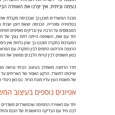
נעימה וביתית. איך יצרנו את האווירה ה
מבנה המשרדים תוכנן כך שבכניסה מקבלת את פנ
בטלוויזיה וספרייה. הכניסה יוצאת דופן יוצ
המבוססים על הרבה עץ ובריקים מוסיפים חמימות
יחד עם זאת, השאיפה הייתה לתת נופך של חד
המערכות בתקרה תוכננו כך שהן גלויות ואין כ
הרצפה והריהוט החמים לבין התקרה עם המראה הת
בטון חשופים לבין קירות הלבנים ממשיך את המש
.
חדר הרחצה משתלב בעיצוב הביתי ונראה ממש
שייכותו למשרד. הרקע האפור של האריחים על
של משטח העץ עליו מונח הכיור. גם כאן ניגודי ה
אפיונים נוספים בעיצוב המש
יחד עם האווירה החמימה שהמשרדים משדרים ה
לבנו מיד עם הבדיקה הראשונית של הנכס והחל