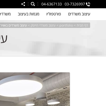
04-6367133
03-7326997
עיצוב משרדים
פורטפוליו
מגמות בעיצוב
משרדים
דף הבית
>
portfolio
>
עיצוב משרדי הייטק
>
עיצוב משרדים באוויר
עי