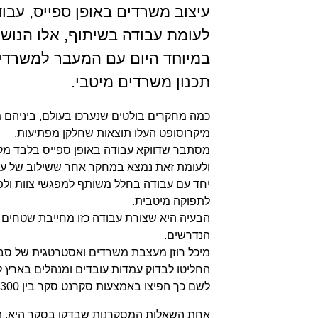
עיצוב משרדים באופן ספייס, עב
לעומת עבודה בשיתוף, אלו הנושא
במיוחד היום עם המעבר למשרדים
תכנון משרדים מיטבי.
כמה מחקרים בולטים שנערכו בעולם, ביניהם
מיקרוסופט העלו תוצאות שחלקן מפתיעות.
מסתבר שדווקא עבודה באופן ספייס בלבד מקט
ולעומת זאת נמצא במחקר אחר ששילוב של עב
יחד עם עבודה בחלל משותף למפגשי צוות ולפג
לתפוקה מיטבית.
הבעיה היא שצורת עבודה כזו מחייבת שטחים 
הנדרשים.
מיכל רוזן מעצבת משרדים ואסטרטגית של סביב
החליטו לבדוק עמדות עובדים ומנהלים בארץ 
לשם כך הפיצו באמצעות סקרנט סקר בין 300 עובדים ו50 מנהלים.
אחת השאלות המסקרנות שבדקו בסקר היא, הא