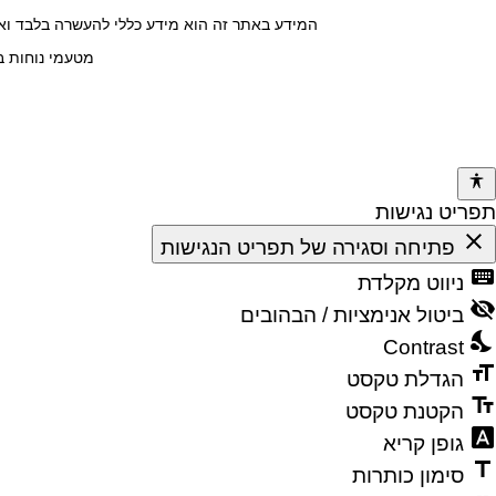
המידע באתר זה הוא מידע כללי להעשרה בלבד ואינ
מטעמי נוחות ב
תפריט נגישות
close
פתיחה וסגירה של תפריט הנגישות
keyboard
ניווט מקלדת
visibility_off
ביטול אנימציות / הבהובים
nights_stay
Contrast
format_size
הגדלת טקסט
text_fields
הקטנת טקסט
font_download
גופן קריא
title
סימון כותרות