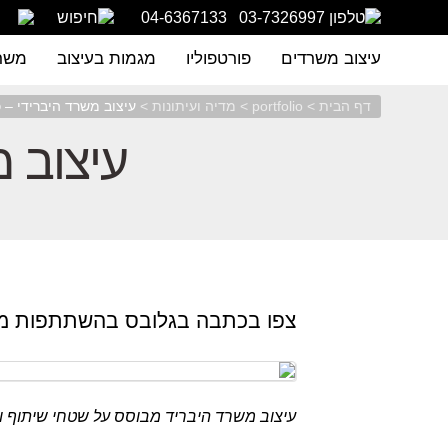
04-6367133
03-7326997
עיצוב משרדים
פורטפוליו
מגמות בעיצוב
משרד
דף הבית
>
portfolio
>
מדיה ועיתונות
>
עיצוב משרד היברידי – 
עיצוב 
צפו בכתבה בגלובס בהשתתפות מיכ
עיצוב משרד היבריד מבוסס על שטחי שיתוף ו