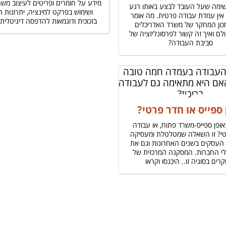
מידע על חומרים ופריטים לעיצוב משר
שימה שעל העובד לבצע באותו רגע
ושימוש בפרקט למינציה, יתרונות 
 אין עמדת עבודה פרטית. מה אומר
בזכוכית ודוגמאות להדפסה דיגיטלית
כון המחקר של משרד האדריכלים
לם ואיך זה קשור לפרסונליזציה של
סביבת העבודה?
 ספייס או חדר פרטי?
ופן ספייס-משרד פתוח, או עבודה
י? זו השאלה שמטלטלת ומעסיקה
העסקים בשנים האחרונות וגם את
לי החברות. המסקנה המרכזית של
רים בסוגיה זו.. היכנסו וקראו