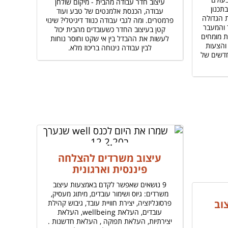
עיצוב חדר עבודה מהבית - מיקום שולחן
תכנון
עבודה, הכנסת אלמנטים של טבע ועוד
ת הגדולה
פרמטרים. ומה לגבי עבודה כנווד דיגיטלי? שינוי
 והמעבר
קטן בעיצוב החדר כשעובדים מהבית יכול
ת מומחים
לעשות את ההבדל בין אי שקט וחוסר נוחות
והצעות
לבין עבודה נינוחה בריכוז מלא.
דשים של
עיצוב משרדים להצלחה
פיננסית וארגונית
9 נושאים שאפשר לקדם באמצעות עיצוב
משרדים: גיוס ושימור עובדים, מיתוג מעסיק,
וב
פרסונליזציה, יצירת חוויית עובד, גיבוש קהילת
עובדים, העלאת wellbeing, העלאת
יצירתיות, העלאת תפוקה , העלאת חדשנות .