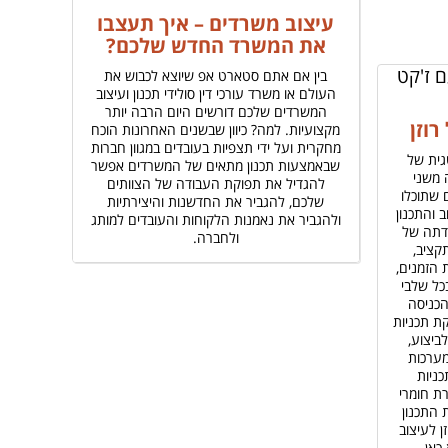
עיצוב משרדים – איך תעצבו
את המשרד החדש שלכם?
בין אם אתם סטארט אפ שיוצא לכבוש את
העולם או משרד עורכי דין סולידי תכנון ועיצוב
המשרדים שלכם דורשים היום הרבה יותר
וזן
מקצועיות. למה? כיוון שבשנים האחרונות הוכח
מחקרית ועל ידי תצפיות בעובדים במגוון חברות
גית של
שבאמצעות תכנון מתאים של המשרדים אפשר
 משני
להגדיל את תפוקת העבודה של הצוותים
 שתוכלו
שלכם, להגביר את החדשנות והיצירתיות
 והתכנון
ולהגביר את נאמנות הלקוחות והעובדים למותג
דתה של
ולחברה.
קציב,
 הזמנים,
בכל שלבי
הכניסה
ת תכניות
ביצוע,
מערכות
כניות
רת חומרי
 התכנון
רוזן לעיצוב
כאן