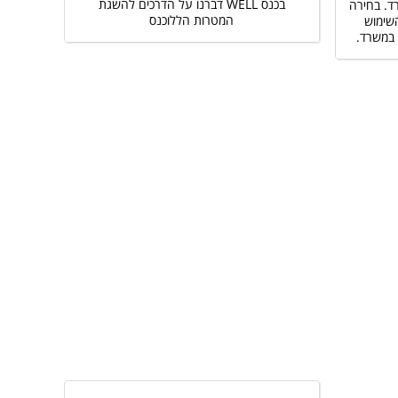
בכנס WELL דברנו על הדרכים להשגת
ד. בחירה
המטרות הללוכנס
השימוש
 במשרד.