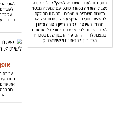
מתכננים לעבור משרד או לשפץ? קבלו במתנה
לאופי המ
מצגת השראה בפאוור פוינט עם למעלה מ100
ולעובדים
תמונות משרדים מעוצבים . המצגת מחולקת
על כך מ
לנושאים ותוכלו להוסיף עליה תמונות השראה
הגדול בעו
מרחבי האינטרנט כיד הדמיון הטובה וכמובן
לערוך ולשנות לפי טעמכם הייחודי. כל התמונות
במצגת להורדה הם פרי התכנון שלנו בסטודיו
מיכל רוזן. להנאתכם ולשימושכם :)
אופן
עבודה בא
בחדר פרט
את עולם 
רוב מנה
החוק