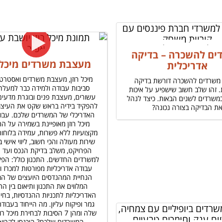
ים להשכרה – בדיקה
מעצבת משרדים מיכל ר
אדריכלית
מיכל רוזן, מעצבת משרדים ואסטרט
משרדים להשכרה דורשת בדיקה
סביבות עבודה ולמידה כבר למעלה
. זהו שלב חשוב שישפיע על איכות
עשורים, מעצבת פנים ובוגרת מדעים
משרדים לשנים הבאות. כיצד לנהל
להפקיד בידיה בראש שקט את העיצוב
ת הבדיקה בצורה נכונה?
האדריכלי של המשרדים שלכם. עבו
מיכל רוזן מאופיינת בשמירה על הת
מקצועיות ללא פשרות, עמידה בלוחות
שירות מעולה והכי חשוב, ליווי אישי 
הפרויקט, משלב בדיקת הנכס ועד 
למשרדים החדשים. התכנון כולל: הפק
עבודה אדריכליות מפורטות למכרז ול
הנחיית המהנדסים היועצים של ה
המלווים את התכנון ותיאום בין הת
האדריכליות לתכניות ההנדסיות, בחי
גמר ופיקוח עליון. מה הייחוד בעבודת
שלה ומהן 7 הסיבות לבחירת מיכל 
המשרדים שלכם? היכנסו לקרוא 