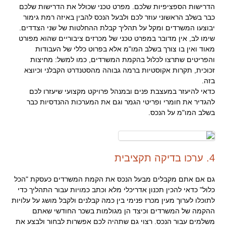
הדרישות הספציפיות שלכם. מפרט טכני שכולל את הדרישות שלכם
כבר בשלב הראשוני עוזר לכם ולבעל הנכס להבין באיזה רמת גימור
יבוצעו המשרדים ומקל על תהליך קבלת ההחלטות של שני הצדדים.
שימו לב, אין מדובר במפרט טכני של מכרזים ציבוריים שהוא מפורט
מאוד ואין בו צורך בשלב המו"מ אלא בפרוט כללי של העבודות
והפריטים שתרצו לכלול בהקמת המשרדים, כמו למשל: מחיצות
זכוכית, תקרות אקוסטיות ברמה גבוהה מהסטנדרט הקבלני וכיוצא
בזה.
כדאי להיעזר במעצבת פנים ובמנהל פרויקט מקצועי שיעזרו לכם
להגדיר את חומרי ופריטי הגמר וגם את המערכות ההנדסיות כבר
בשלב המו"מ על הנכס.
4. ערכו בדיקה תקציבית
גם אם אתם מקבלים מבעל הנכס את הקמת המשרדים כעסקת "הכל
כלול" כדאי להכין תכנון אדריכלי מלא וכתב כמויות עבור התהליך כדי
לתוכלו לערוך מעין מכרז פנימי בין כמה קבלנים ולקבל מושג על עלויות
ההקמה של המשרדים וכיצד הן מגולמות בשכר החודשי שאתם
משלמים עבור הנכס. רצוי גם שתהיה לכם אפשרות לבחור ולבצע את