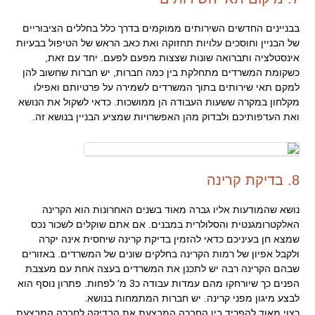
בבניינים החדשים השירותים ממוקמים בדרך כלל בחללים הציבוריים
של הבניין וחוסכים עלויות תחזוקה ואת כאב הראש של הטיפול בבעיות
אינסטלציה ותברואה שונות שצצות מפעם לפעם. יחד עם זאת,
כשקומת המשרדים מתחלקת בין כמה חברות, יש חברות שחשוב להן
למקם תאי שירותים בתוך המשרדים לשמירה על פרטיותם ואפילו
מקלחון במקרה ששעות העבודה הן ממושכות. כדאי לשקול את הנושא
ואת העדפותיכם ולבדוק מהן האפשרויות שמציע הבניין בנושא זה.
8. בדיקת קרינה
נושא שהמודעות אליו גברה מאוד בשנים האחרונות הוא הקרינה
האלקטרומגנטית והסלולרית במבנים. אם אתם שוקלים לשכור נכס
שמצא חן בעיניכם כדאי להזמין בדיקת קרינה שיחסית אינה יקרה
ולקבל אפיון של רמות הקרינה בחלקים שונים של המשרדים. באזורים
שבהם הקרינה רבה יש לתכנן את המשרדים בעצה אחת עם מעצבת
הפנים כך שיורחקו מהם עמדות עבודה כ3 מ' לפחות. פתרון נוסף הוא
לבצע מיגון מפני קרינה. יש חברות המתמחות בנושא.
רצוי מאוד להפריד בין החברה המבצעת את הבדיקה לחברה המבצעת