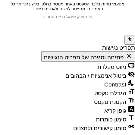
מטעמי נוחות בלבד הטקסט באתר מנוסח בחלקו בלשון זכר אך כל
האמור בו מתייחס לנשים ולגברים כאחד.
איימארק אימג' בניית אתרים
תפריט נגישות
close
פתיחה וסגירה של תפריט הנגישות
keyboard
ניווט מקלדת
visibility_off
ביטול אנימציות / הבהובים
nights_stay
Contrast
format_size
הגדלת טקסט
text_fields
הקטנת טקסט
font_download
גופן קריא
title
סימון כותרות
link
סימון קישורים ולחצנים