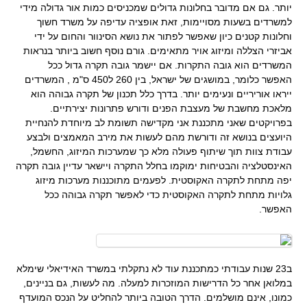
יותר. גם אם מדובר בחלונות גדולים שמכניסים כמות אור גדולה מידי
למשרדים בשעות מסויימות, זאת אופציה עדיפה על משרד חשוך
וחלונות קטנים כיון שאפשר לפתור את נושא הסינוור והחום על ידי
אביזרי הצללה ומיזוג אויר מתאימים. גורם נוסף חשוב ביותר בנראות
המשרדים הוא גובה התקרות. אם יישמר גובה תקרה גדול ככל
האפשר כלומר, במושגים של ישראל, בין 260 ל450 ס"מ , המשרדים
ייראו אוריריים ונעימים יותר. בדרך כלל תכנון של תקרה גבוהה הוא
מלאכת מחשבת של מעצבת הפנים ודורש פתרונות יצירתיים.
בפרויקטים שאני מתכננת אני מקדישה תשומת לב מיוחדת להנחיית
היועצים בנושא זה ודורשת מהם לעשות את מירב המאמצים ולבצע
עבודת צוות תוך שיתוף פעולה מלא כך שמערכות המיזוג, החשמל,
האינסטלציה והבטיחות ימוקמו בחלל התקרה ויישאר עדיין גובה תקרה
יפה מתחת לתקרה האקוסטית. לפעמים מתוכננות מערכות מיזוג
גלויות מתחת לתקרה האקוסטית כדי לאפשר תקרה גבוהה ככל
האפשר.
ב23 שנות עבודתי כמתכננת עוד לא נתקלתי במשרד האידיאלי שימלא
במלואן אחר כל הדרישות המוזכרות למעלה. מה לעשות, גם בניינים,
כמונו, אינם מושלמים. הדרך הטובה ביותר להחליט על הנכס המועדף