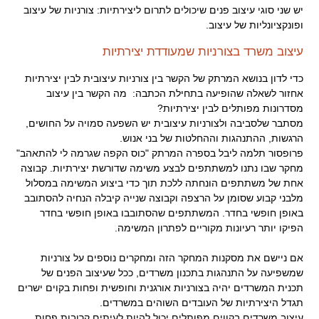
יש שני סוגי עיצוב פנים שיכולים לתרום ליצירתיות: צורניות של עיצוב
ופונקציונליות של עיצוב.
עיצוב משרד בצורניות שמעודדת יצירתיות
כדי לדון בנושא המרתק של הקשר בין צורניות עיצובית לבין יצירתיות
אחזור לשאלה שהופיעה בתחילת הכתבה: מה הקשר בין עיצוב
מסדרונות מפותלים לבין יצירתיות?
מסתבר שלסביבה ולצורניות עיצובית יש השפעה סמויה על החושים,
הרגשות, ההתנהגות וההחלטות של בני אנוש.
פרופסור תלמה ליבל בספרה המרתק "כוס הקפה שגרמה לי להתאהב"
מחקר שבו נתנו למשתתפים לבצע משימה שדורשת יצירתיות. קבוצה
אחת של משתתפים הונחתה ללכת תוך כדי ביצוע המשימה במסלול
מלבני קבוע שסומן על הרצפה וקבוצה שנייה קיבלה הנחיה להסתובב
באופן חופשי בחדר. המשתתפים שהסתובבו באופן חופשי בחדר
הפיקו יותר רעיונות מקוריים לפתרון המשימה.
.
אם ניישם את מסקנות המחקר הזה ומחקרים נוספים על צורניות
שמשפיעה על התנהגות בתכנון משרדים, ככל שעיצוב הפנים של
תכנית המשרדים יהיה בצורניות אורגנית וחופשית ופחות בקוים ישרים
תגדל היצירתיות של העובדים השוהים במשרדים.
עיצוב משרדים בקווים מפותלים יכול להיות לעיתים קרובות פחות