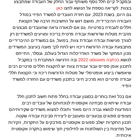
ובמקביל קיים חלל נוסף משותף עבור החלק של העבודה שמתבצע
בצוות. לקריאה נוספת על הנושא לחצו
כאן
גם היום, בשנת 2023, עם חזרת העובדים למשרד הפיזי במודל
העבודה ההיברידית, מושם דגש על החשיבות הרבה של הקצאת
חללים לעבודה בפרטיות. גם אם לכאורה נראה שהעובדים מבצעים
מהבית מטלות שדורשות עבודה פרטית בריכוז ומגיעים למשרדים רק
לצורך פגישות עבודה ועבודת צוות, בפועל, גם במשרדים ההיברידיים
מתבצעת עבודה הדורשת ריכוז ויש לתת לכך מענה בעיצוב המשרדים.
מכון המחקר של משרד האדריכלות הגדול בעולם, גנסלר, התייחס
לנושא
בכתבה מאוגוסט 2022
ובה הדגישה המחברת כי במקביל
לתכנון אופן ספייס עבור עבודת צוות יש להקצות חללים פרטיים רבים
שיאפשרו ביצוע אופטימלי של מטלות הדורשות ריכוז וכי הקצאת חללי
עבודה פרטיים הוא מרכיב חיוני בתכנון משרדים עם החזרה למשרד
הפיזי.
אם בכל זאת בוחרים בסגנון עבודה בחלל פתוח חשוב לתכנן חלל
עבודה שיתאים מבחינה אקוסטית לנוכחותם של עובדים רבים.
המודעות לנושא גברה היום מאוד ותוכלו למצוא משרדים שקירותיהם
מצופים ספוגים צבעוניים ומעוצבים ליצירת סביבת עבודה שקטה.
תכנון התקרות ישלב ספוגים אקוסטיים מודבקים על התקרות, הקירות
ועל מחיצות בין השולחנות או לחילופין תוך שימוש בתקרה אקוסטית
איכותית.