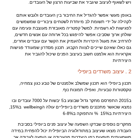
ויש לשאוף לעיצוב שיגביר את שביעות הרצון של העובדים.
.
באופן מעשי אפשר להגדיל את החיבור בין העובדים ולגבש אותם
לקהילה על ידי תשומת לב מיוחדת לשטחים ציבוריים שמשמשים
לפגישות לא רשמיות. למשל קפטריה מאובזרת מעוצבת ונעימה עם
שולחן ארוך שסביבו אפשר להיפגש בכל ארוחה עם אנשים חדשים,
להרחיב את מעגל היכרויות ולהעמיק את הקשר עם עובדים אחרים,
גם כאלו שאינם שייכים לצוות הקבוע. תכנון מסדרון שמעודד פגישות
אקראיות הוא אלמנט חשוב בעיצוב הפנים שיכול להגביר את
היצירתיות
2 . עיצוב משרדים ביופילי
תכנון ביופילי הוא תכנון שמשלב אלמנטים של טבע כגון צמחיה,
טקסטורות טבעיות, ואפילו תמונות נוף.
ב2015 התפרסם מחקר גדול שבוצע ב5 יבשות על 7000 עובדים ובו
נמצא שכאשר מתכננים משרדים ביופיליים עולה הwellbeing ב15%,
היצירתיות ב15% % והתפוקה ב6-8%
מחקרים נוספים שבדקו השפעה של עיצוב פנים ביופילי בסביבת
העבודה מצאו שעיצוב במתודולוגיה הביופילית יכול להפחית במידה
משמעותית תופעות כמו היעדרות מהעבודה או הופעה לעבודה אך