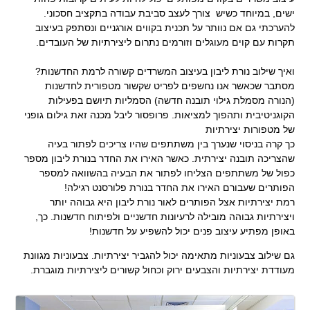
ישים, במיוחד כשיש צורך לעצב סביבת עבודה בתקציב חסכוני.
להערכתי גם אם נוותר על תכנית בקווים אורגניים ונסתפק בעיצוב
תקרות עם קוים מעוגלים וזורמים נתרום ליצירתיות של העובדים.
.
ואיך שילוב נורת ליבון בעיצוב המשרדים קשורה לרמת החדשנות?
מסתבר שכאשר אנו נחשפים לפריט שקשור מטפורית לחדשנות
(הנורה מסמלת גילוי תובנה חדשה) הסמליות תיושם בפעילות
הקוגניטיבית ותהפוך למציאות. פרופסור ליבל מכנה זאת גילום גופני
של מטפורות יצירתיות
כך קרה בניסוי שנערך בין משתתפים שהיו צריכים לפתור בעיה
שהצריכה תובנה יצירתית. כאשר האירו את החדר בנורת ליבון מספר
כפול של משתתפים הצליחו לפתור את הבעיה בהשוואה למספר
הפותרים שעבורם האירו את החדר בנורת פלורסנט רגילה!
רמת יצירתיות אצל הפותרים לאור נורת ליבון היא גבוהה יותר
ויצירתיות גבוהה מובילה לרעיונות חדשניים ולפיתוח חדשנות. כך,
באופן מפתיע עיצוב פנים יכול להשפיע על חדשנות!
גם שילוב צבעוניות מתאימה יכול להגביר יצירתיות. צבעוניות מגוונת
מעודדת יצירתיות והצבעים ירוק וכחול קשורים ליצירתיות מוגברת.