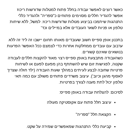
.
כאשר רוצים לאפשר עבודה בחלל פתוח למטלות שדורשות ריכוז
אפשר להגדיר חללים מסוימים פתוחים כ"ספריה" ולהגדיר כללי
התנהגות שיתמכו בביצוע מטלות שדורשות ריכוז. למשל, ללא שיחות
טלפון או פניות לשאר העובדים אלא במיילים וכד'
.
בתכנון אופן ספייס חשוב שעובדים מאותו תחום יישבו זה ליד זה ללא
ערבוב עם עובדים ממחלקות אחרות כדי לצמצם ככל האפשר הפרעות
בנושאים שאינם קשורים.
כשהעבודה מתבצעת באופן ספייס רצוי מאוד להקצות חללים לעבודה
שקטה, לפגישות זום שיש להשתתף בהן מפעם לפעם או לשיחות
פרטיות שחובה לבצע לעיתים במהלך שעות העבודה (ילד חולה שצריך
לאסוף מהגן וכיוב'). עיצוב משרדים פתוחים משולב עם כמה תאי
טלפון יכול לתת מענה לצורך בפרטיות.
לסיכום: להצלחת עבודה באופן ספייס:
עיצוב חלל פתוח עם אקוסטיקה מעולה
.
הקצאת חלל "ספריה"
.
קביעת כללי התנהגות שמאפשרים שמירה על שקט.