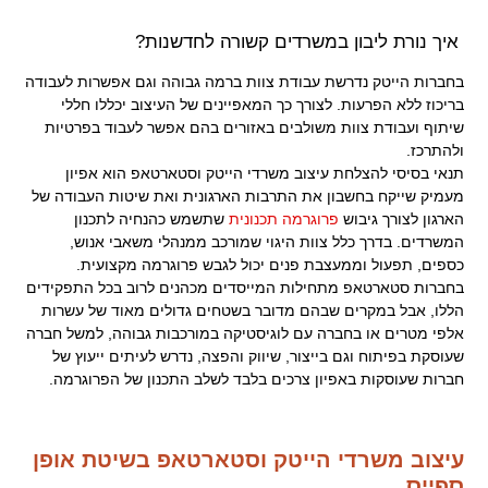
.
.
איך נורת ליבון במשרדים קשורה לחדשנות?
בחברות הייטק נדרשת עבודת צוות ברמה גבוהה וגם אפשרות לעבודה
בריכוז ללא הפרעות. לצורך כך המאפיינים של העיצוב יכללו חללי
שיתוף ועבודת צוות משולבים באזורים בהם אפשר לעבוד בפרטיות
ולהתרכז.
תנאי בסיסי להצלחת עיצוב משרדי הייטק וסטארטאפ הוא אפיון
מעמיק שייקח בחשבון את התרבות הארגונית ואת שיטות העבודה של
הארגון לצורך גיבוש
פרוגרמה תכנונית
שתשמש כהנחיה לתכנון
המשרדים. בדרך כלל צוות היגוי שמורכב ממנהלי משאבי אנוש,
כספים, תפעול וממעצבת פנים יכול לגבש פרוגרמה מקצועית.
בחברות סטארטאפ מתחילות המייסדים מכהנים לרוב בכל התפקידים
הללו, אבל במקרים שבהם מדובר בשטחים גדולים מאוד של עשרות
אלפי מטרים או בחברה עם לוגיסטיקה במורכבות גבוהה, למשל חברה
שעוסקת בפיתוח וגם בייצור, שיווק והפצה, נדרש לעיתים ייעוץ של
חברות שעוסקות באפיון צרכים בלבד לשלב התכנון של הפרוגרמה.
עיצוב משרדי הייטק וסטארטאפ בשיטת אופן
ספייס