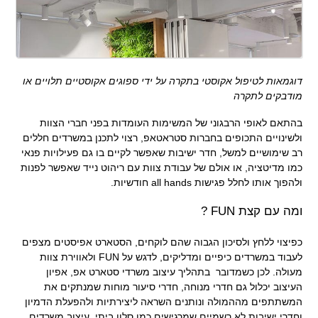
דוגמאות לטיפול אקוסטי בתקרה על ידי ספוגים אקוסטיים תלויים או
מודבקים לתקרה
בהתאם לאופי הרבגוני של המשימות העומדות בפני חברי הצוות
ולשינויים התכופים בחברות סטראטאפ, רצוי לתכנן במשרדים חללים
רב שימושיים למשל, חדר ישיבות שאפשר לקיים בו גם פעילויות פנאי
כמו מדיטציה, או אולם של עבודת צוות עם ריהוט נייד שאפשר לפנות
ולהפוך אותו לחלל פגישות all hands חודשיות.
ומה עם קצת FUN ?
כפיצוי ללחץ ולסיכון הגבוה שהם לוקחים, הסטארט אפיסטים מצפים
לעבוד במשרדים כיפיים ומדליקים, לדגש על FUN ולאווירת צוות
מעולה. לכן כשמדובר בתהליך עיצוב משרדי סטארט אפ, אפיון
העיצוב יכלול גם חדרי מנוחה, חדרי סיעור מוחות שמנתקים את
המשתתפים מההמולה ונותנים השראה ליצירתיות ולהפעלת הדמיון
וחדרי ישיבות לא רשמיים שמרגישים כמו סלון ביתי. עיצוב משרדים