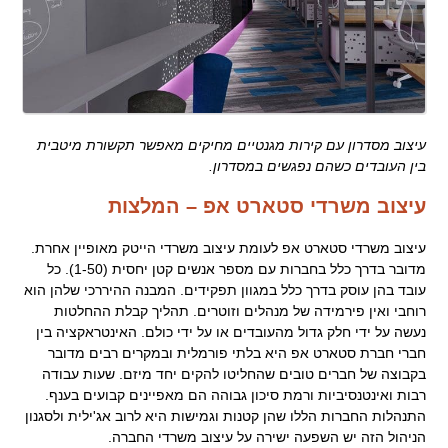
עיצוב מסדרון עם קירות מגנטיים מחיקים מאפשר תקשורת מיטבית
בין העובדים כשהם נפגשים במסדרון.
עיצוב משרדי סטארט אפ – המלצות
עיצוב משרדי סטארט אפ לעומת עיצוב משרדי הייטק מאופיין אחרת.
מדובר בדרך כלל בחברות עם מספר אנשים קטן יחסית (1-50). כל
עובד בהן עוסק בדרך כלל במגוון תפקידים. המבנה ההיררכי שלהן הוא
רוחבי ואין פירמידה של מנהלים וזוטרים. תהליך קבלת ההחלטות
נעשה על ידי חלק גדול מהעובדים או על ידי כולם. האינטראקציה בין
חברי חברת סטארט אפ היא בלתי פורמלית ובמקרים רבים מדובר
בקבוצה של חברים טובים שהחליטו להקים יחד מיזם. שעות עבודה
רבות ואינטנסיביות ורמת סיכון גבוהה הם מאפיינים קבועים בענף.
התנהלות החברות הללו שהן קטנות וגמישות היא לרוב אג'ילית ולסגנון
הניהול הזה יש השפעה ישירה על עיצוב משרדי החברה.