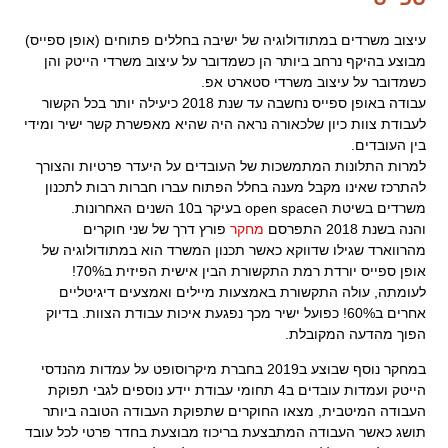
עיצוב משרדים במתודולוגיה של ישיבה בחללים פתוחים (אופן ספייס)
מבוצע בהיקף נרחב ביותר הן כשמדובר על עיצוב משרדי הייטק והן
כשמדובר על עיצוב משרדי סטארט אפ.
עבודה באופן ספייס נחשבה עד שנת 2018 כיעילה יותר בכל הקשור
לעבודת צוות כיון שלכאורה נראה היה שהיא מאפשרת קשר ישיר ומידי
בין העובדים.
למרות התלונות המתמשכות של העובדים על היעדר פרטיות והצורך
להתרכז שאינו מקבל מענה בחלל הפתוח עברו חברות רבות לתכנון
משרדים בשיטת הopen space בעיקר ב10 השנים האחרונות.
והנה בשנת 2018 התפרסם
מחקר
פורץ דרך של שני חוקרים
מהרווארד שגילו שדווקא כאשר תכנון המשרד הוא במתודולוגיה של
אופן ספייס יורדת רמת התקשורת הבין אישית הפיזית ב70%!
לעומתה, עולה התקשורת באמצעות מיילים ואמצעים דיגיטליים
אחרים ב60%! כפועל ישיר מכך נפגעת איכות עבודת הצוות. בדיוק
הפוך מהדעה המקובלת.
במחקר נוסף שבוצע ב2019 בחברת מיקרוסופט על עמדות מהנדסי
הייטק ועמדות עובדים ב4 תחומי עבודת יידע נוספים לגבי תפוקת
העבודה המיטבית, מצאו החוקרים שתפוקת העבודה הטובה ביותר
תושג כאשר העבודה המתבצעת בריכוז מבוצעת בחדר פרטי לכל עובד