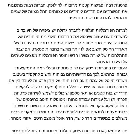
פרטנית רבה ופגישות קטנות מרובות. לחילופין, חברות רבות מתכננות
את המשרדים עם חדרים ליחידים או לצוותים החל מצוות של שניים
ובהתאם למבנה ודרישות התפקיד.
.
למרות הפורמליות הנלווית לחברה גדולה יש ציפייה של העובדים
למשרדים עם עיצוב שיבטא את התרבות הארגונית הייחודית של
החברה ויעביר מסר ייחודי. לכן יישום המיתוג בסביבת העבודה של
תאגידי היי טק חשוב אפילו יותר מאשר בחברות סטארט אפ שבהן
ההתלהבות של יצירת משהו חדש וחוסר הפורמליות מפצים לעיתים
על היעדר המיתוג.
העובדים בחברות הייטק הם לרוב מנוסים ובעלי רמת התמקצעות
גבוהה, בהתאם לכך גם דרישותיהם גבוהות וחשוב להקפיד בעיצוב
משרדי הייטק על עמדות עבודה נוחות, על מתן פרטיות לעובד בין אם
מדובר בחדר סגור או ישיבה בחלל פתוח (במקרה כזה יש להקצות
חדרי ישיבות קטנים או תאי טלפון שיכולים לשמש לשיחות פרטיות
הכרחיות) ועל עמדות עבודה נוחות ומטופלות היטב בהיבטים של
תאורה, אקוסטיקה וארגונומיה. העובדים שמבלים במשרדים שעות
רבות מצפים לתנאים טובים ולסביבת עבודה תומכת. במקרים רבים
משולבים במשרדים חדר כושר, חדר אוכל מעוצב היטב ואזורי מנוחה.
.
יחד עם זאת, גם בחברות הייטק גדולות ומבוססות חשוב לתת ביטוי