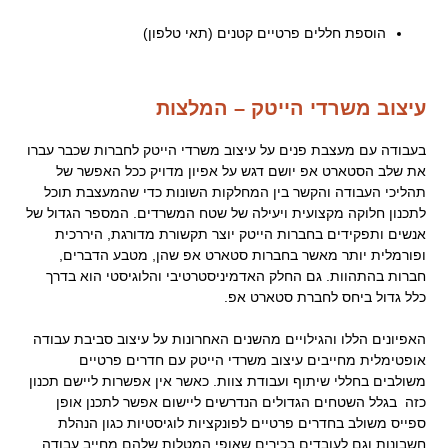
.
הוספת חללים פרטיים קטנים (תאי טלפון)
עיצוב משרדי הייטק – המלצות
בעבודה עם מעצבת פנים על עיצוב משרדי הייטק לחברות שכבר עברו
את שלב הסטארט אפ יושם דגש על אפיון מדויק ככל האפשר של
תהליכי העבודה והקשר בין המחלקות השונות כדי שהמעצבת תוכל
לתכנון חלוקה מקצועית ויעילה של שטח המשרדים. המספר הגדול של
אנשים ותפקידים בחברות הייטק יוצר תקשורת מדורגת, היררכית
ופורמלית יותר מאשר בחברות סטארט אפ שהן, מטבע הדברים,
חברות בהתהוות. גם החלק האדמיניסטרטיבי והלוגיסטי הוא בדרך
כלל גדול ביחס לחברת סטארט אפ.
.
האפיונים הללו והגילויים מהשנים האחרונות על עיצוב סביבת עבודה
אופטימלית מחייבים עיצוב משרדי הייטק עם חדרים פרטיים
משולבים בחללי שיתוף ועבודת צוות. כאשר אין אפשרות ליישם תכנון
כזה בגלל השטחים הגדולים הנדרשים ליישום אפשר לתכנן אופן
ספייס משולב בחדרים פרטיים לפונקציות לוגיסטיות כגון הנהלת
חשבונות וגם לעובדים בכירים שאופי המטלות שלהם מחייב עבודה