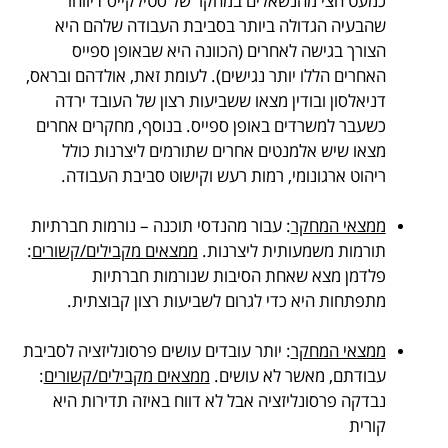
כמעט חצי מהנשאלים במחקר של סטילקייס דיווחו
שהבעיה הגדולה ביותר בסביבת העבודה שלהם היא
הצורך בגישה לאחרים (הכוונה היא שבאופן ספייס
האחרים הללו יותר נגישים). לעומת זאת, אולדהם ובראס,
דניאלסון ובודין מצאו ששביעות רצון של העובד ירדה
כשעבר למשרדים באופן ספייס. בנוסף, מחקרים אחרים
מצאו שיש אלמנטים אחרים שתורמים ליצרנות כולל
ריהוט ארגונומי, רמות רעש וקישוט סביבת העבודה.
.
ממצאי המחקר
: עבור מהנדסי תוכנה – נורמות חברתיות
תורמות משמעותית ליצרנות.
ממצאים מקבילים/קשורים
:
פלדמן מצא שאחת הסיבות שנורמות חברתיות
מתפתחות היא כדי לגרום לשביעות רצון קבוצתית.
.
ממצאי המחקר
: יותר עובדים עושים פרסונליזציה לסביבת
עבודתם, מאשר לא עושים.
ממצאים מקבילים/קשורים
:
נבדקה פרסונליזציה אבל לא דווח באיזה תדירות היא
קורית
בסביבת העבודה.