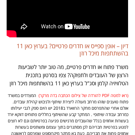
דיון – אופן ספייס או חדרים פרטיים? בערוץ כאן 11
בהשתתפות מיכל רוזן
משרד פתוח או חדרים פרטיים, מה טוב יותר לשביעות
הרצון של העובדים ולתפוקה? צפו בסרטון בתכנית
הטלוויזיה קלמן וסג"ל בערוץ כאן 11 בהשתתפות מיכל רוזן
(ראו למטה PDF להורדה של צילום הכתבה בדה מרקר)
המצדדים במשרד
פתוח טוענים שזהו מרחב מעולה ליצירת שיתוף ולגיבוש קהילת עובדים.
אולם אחרי שהתפרסם מחקר הרווארד ב2018 יש היום ספק לגבי יעילותו
כמרחב עבודה שיתופי . המחקר קבע שהשיתוף בחללים פתוחים דווקא יורד
בעשרות אחוזים בגלל שהעובדים מרגישים פגיעה בפרטיותם וגם לא רוצים
לפגוע בפרטיות חבריהם לכן מסתגרים בתוך עצמם ומשתפים בעשרות
אחוזים פחות את חבריהם. כעת בא מחקר מיקרוסופט שפורסם לראשונה