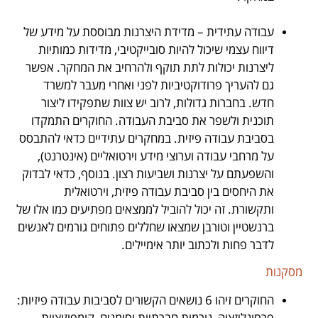
.
עבודה עתידית – מדידת היצרנות מבוססת על מידע של
דיווח עצמי שיכול להיות סובייקטיבי, מדידות כמותיות
ליצרנות יכולות לתת תוקף ולהרחיב את המחקר. אפשר
גם להעריך פרודוקטיביות לפני ואחרי מעבר למשרד
חדש. בחברות גדולות, לרוב יש צוות שתפקידו ליצור
תוכנית ולשפר את סביבת העבודה. החוקרים התמקדו
בסביבת עבודה פיזית. במחקרים עתידיים כדאי להתבסס
על מרחבי עבודה וערוצי מידע וירטואליים (אינטרנט),
והשפעתם על יצרנות ושביעות רצון. בנוסף, כדאי לבדוק
את היחסים בין סביבת עבודה פיזית, וירטואלית
ותקשורת. זה יכול להוביל לממצאים מפתיעים כמו אלו של
ברנשטיין וטורבן שמצאו שחללים פתוחים גורמים לאנשים
לדבר פחות ולכתוב יותר אימיילים.
מסקנות
החוקרים זיהו 6 נושאים הקשורים לסביבות עבודה פיזיות:
פרסונליזציה, נורמות חברתיות וסימנים, קומפוזיציית