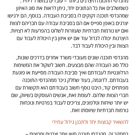
מהנדסי התכונה היצרנים ביותר – עובדים במשרד ליחיד.
כשמשלבים את כל הנתונים יחד, ניתן לראות את סוג האיזון
שמהנדסי תוכנה זקוקים לו בסביבת העבודה. בנוסף, הם ירגישו
יצרנים באופן ספייס אם הם בסביבת עבודה עם חבריהם לצוות
ואם יש נורמות חברתיות שעוזרות לשלוט בהפרעות לא רצויות.
היצרנות יכולה לגדול עוד אם יש איזון בין היכולת לעבוד עם
הצוות ובין היכולת לעבוד לבד.
מהנדסי תוכנה שונים מעובדי משרד אחרים בדרכים שונות,
כולל סוג העבודה שהם מבצעים. חשוב לשקול את המשימות
הרלוונטיות לעבודתם ואיך סביבת העבודה מסייעת או פוגעת
בעבודתם. לדוגמה, בעוד שחלק ניכר ממהנדסי התוכנה
מפתחים קוד, היבט נוסף חשוב בעבודתם הוא תקשורת עם
חברי הצוות שלהם. לעומת זאת, אנשים העוסקים בשיווק, שם
יש יותר שיחות וטלפונים, צריכים לעבוד בפרטיות ונוכחות
נורמות חברתיות שיווסתו זאת.
להשאיר קבוצות יחד ולתכנן גידול עתידי
במחקר זה, מהנדסי תוכנה חשו יותר יצרנים ומרוצים –