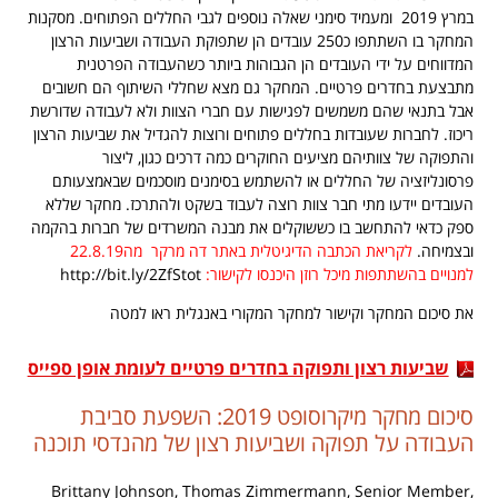
במרץ 2019 ומעמיד סימני שאלה נוספים לגבי החללים הפתוחים. מסקנות
המחקר בו השתתפו כ250 עובדים הן שתפוקת העבודה ושביעות הרצון
המדווחים על ידי העובדים הן הגבוהות ביותר כשהעבודה הפרטנית
מתבצעת בחדרים פרטיים. המחקר גם מצא שחללי השיתוף הם חשובים
אבל בתנאי שהם משמשים לפגישות עם חברי הצוות ולא לעבודה שדורשת
ריכוז. לחברות שעובדות בחללים פתוחים ורוצות להגדיל את שביעות הרצון
והתפוקה של צוותיהם מציעים החוקרים כמה דרכים כגון, ליצור
פרסונליזציה של החללים או להשתמש בסימנים מוסכמים שבאמצעותם
העובדים יידעו מתי חבר צוות רוצה לעבוד בשקט ולהתרכז. מחקר שללא
ספק כדאי להתחשב בו כששוקלים את מבנה המשרדים של חברות בהקמה
ובצמיחה.
לקריאת הכתבה הדיגיטלית באתר דה מרקר מה22.8.19
למנויים בהשתתפות מיכל רוזן היכנסו לקישור:
http://bit.ly/2ZfStot
את סיכום המחקר וקישור למחקר המקורי באנגלית ראו למטה
שביעות רצון ותפוקה בחדרים פרטיים לעומת אופן ספייס
סיכום מחקר מיקרוסופט 2019: השפעת סביבת
העבודה על תפוקה ושביעות רצון של מהנדסי תוכנה
Brittany Johnson, Thomas Zimmermann, Senior Member,